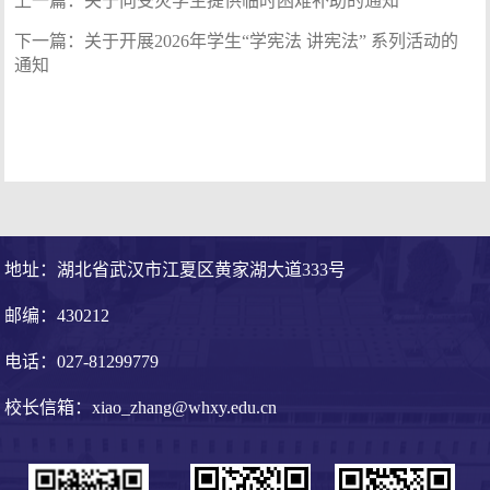
上一篇：
关于向受灾学生提供临时困难补助的通知
下一篇：
关于开展2026年学生“学宪法 讲宪法” 系列活动的
通知
地址：湖北省武汉市江夏区黄家湖大道333号
邮编：430212
电话：027-81299779
校长信箱：xiao_zhang@whxy.edu.cn