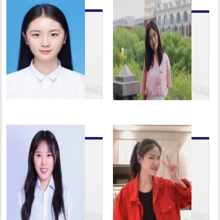
丛海润：无
雷淑妍：人
问东西 …
贵知足，…
丛海润，武汉学
雷淑妍，1998
院艺传学院新闻
年 4 月，女 ，
18 级毕业生，
汉族 ，籍贯湖
成功考取中国海
北省襄阳市。
洋大学新…
曾于 2016 …