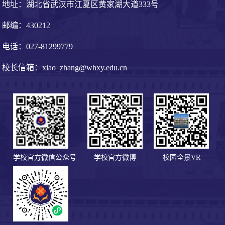
作 2022 届毕业
院工商管理
地址：湖北省武汉市江夏区黄家湖大道333号
生 ，毕业后就
1402 班毕业生
邮编：430212
职与湖北日…
，2018 年通…
电话：027-81299779
查看详情 >>
查看详情 >>
校长信箱：xiao_zhang@whxy.edu.cn
学校官方微信公众号
学校官方微博
校园全景VR