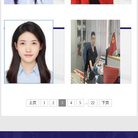
查看详情 >>
查看详情 >>
张杭：读万
方吴菲静：
卷书 行…
夫学须静…
张杭 ，武汉学
方吴菲静，女
院管理学院酒店
，武汉学院会计
管理 1406 班 毕
学院 2020 届财
业生 ，后于昆
务管理专业毕业
士兰大学…
生 ，2020…
查看详情 >>
查看详情 >>
...
上页
1
2
3
4
5
22
下页
喻煜：我们
陈丽君：忆
最终都能…
峥嵘岁月…
喻煜 ，武汉学
陈丽君 ，男 ，
院影视摄影与制
武汉学院管理学