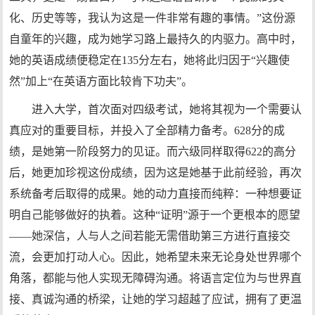
化、历史等等，我认为这是一件非常有趣的事情。”这份源
自童年的兴趣，成为她学习路上最持久的内驱力。高中时，
她的英语成绩便稳定在135分左右，她将此归因于“兴趣使
然”加上“在英语方面比较肯下功夫”。
进入大学，首次面对四级考试，她将其视为一个需要认
真应对的重要目标，并投入了全部精力备考。628分的成
绩，是她第一阶段努力的见证。而六级同样取得622的高分
后，她更加珍视这份成绩，因为这是她基于此前经验，再次
系统备考后取得的成果。她的动力直接而纯粹：一种想要证
明自己能够做好的执着。这种“证明”源于一个更根本的愿望
——她深信，人与人之间若能无需借助第三方进行直接交
流，会更加打动人心。因此，她希望未来无论身处世界哪个
角落，都能与他人实现无障碍沟通。将语言定位为与世界直
接、真诚沟通的桥梁，让她的学习超越了应试，拥有了更温