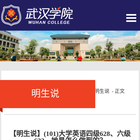
明生说
当前位置：
首页
-
人物风采
-
明生说
- 正文
【明生说】(101)大学英语四级628、六级