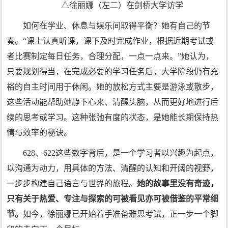
△徐丽娜（左二）在剑桥大学访学
如何在学业、休息与娱乐间取得平衡？她有自己的节
奏。“课上认真听课，课下及时完成作业，根据近期考试或
者比赛制定每日任务，合理分配，一点一点来。”她认为，
只要规划得当，在完成必要的学习任务后，大学阶段仍有充
裕的自主时间用于休闲。她的放松方式主要是游泳或散步，
这些活动能帮助她静下心来、清醒头脑，从而更好地进行后
续的思考或学习。这种张弛有度的状态，是她能长期保持热
情与效率的秘诀。
628、622这些数字背后，是一个学习者以兴趣为起点，
以沟通为动力，用具体的方法、清醒的认知和开阔的视野，
一步步构建自己语言与世界的旅程。
她的故事里没有奇迹，
只有关于热爱、专注与探索的可被看见亦可被借鉴的平常细
节。
如今，徐丽娜已开始着手准备雅思考试，正一步一个脚