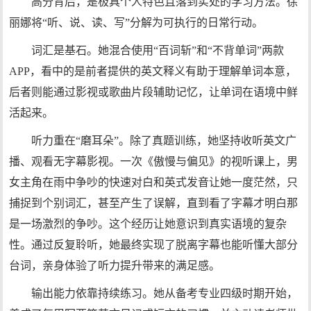
高分背后，是极具个人特色且落到实处的学习方法。徐
丽娜将“听、说、读、写”分解为可执行的日常行动。
词汇是基石。她混合使用“百词斩”和“不背单词”两款
APP，看中的是前者提供的英文释义有助于理解单词本意，
后者则能通过影视或歌曲片段辅助记忆，让单词在语境中鲜
活起来。
听力重在“磨耳朵”。除了真题训练，她坚持收听英文广
播、观看无字幕影视。一次《傲慢与偏见》的视听课上，男
女主角在雨中争吵的快速对白和英式发音让她一度茫然，只
捕捉到个别词汇，甚至产生了误解，直到看了字幕才明白那
是一场激烈的争吵。这个经历让她意识到真实语境的复杂
性。通过反复聆听，她最终实现了脱离字幕也能听懂大部分
台词，亲身体验了听力提升带来的满足感。
输出能力依靠持续练习。她从备考专业四级时期开始，