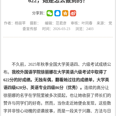
622，她是怎么做到的？
分享到：
作者：杨丽苹 摄影： 编辑：范君彦 审核：叶同春 来源： 党
委宣传部 时间：2026-03-23 浏览：
2403
不久前，2025年秋季全国大学英语四、六级考试成绩公
布。
我校外国语学院徐丽娜在大学英语六级考试中取得了
622分的好成绩。无独有偶，翻看她过往的成绩单，大学英
语四级628分、英语专业四级86分（优秀）。
连续的高分让
徐丽娜的名字在学院里被多次提起，也让她收获了师长们的
赞许与同学们的好奇。然而，当你走近她便会发现，这些数
字并非惊心动魄的逆袭故事，而是一段关于兴趣、方法与日