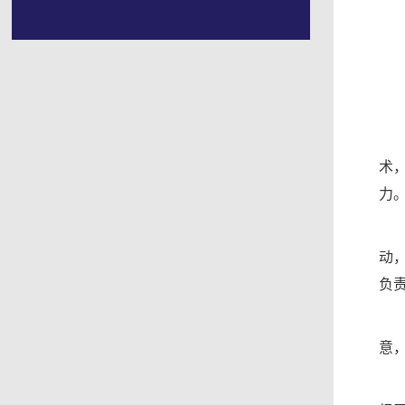
术
力
动
负
意