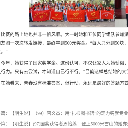
比赛的路上她也并非一帆风顺。大一时她和五位同学组队参加
朋友圈一次次转发链接，最终拿到500元奖金。“每人只分到50
。”
今年，她获得了国家奖学金。这份认可，不仅让家人为她骄傲，
执行力。只有去尝试，才知道自己行不行。”吕韵这样总结她的大
在她看来，青春没有标准答案，但行动，永远是最好的答题方
一篇：
【明生说】（99）唐义杰：用“扎根图书馆”的定力铸就专
一篇：
【明生说】(97)国奖获得者周怡蕊：登上5000米雪山的她