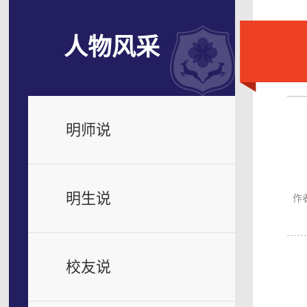
人物风采
明师说
明生说
作
校友说