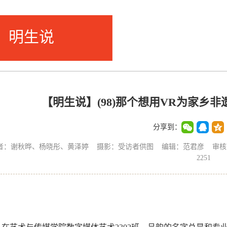
明生说
【明生说】(98)那个想用VR为家乡
分享到：
者：谢秋晔、杨晓彤、黄泽婷 摄影：受访者供图 编辑：范君彦 审核：叶同
2251