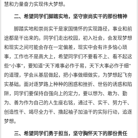
慧和力量奋力实现伟大梦想。
二、希望同学们脚踏实地，坚守崇尚实干的那份精神
脚踏实地和崇尚实干是家国情怀的实现路径，事业和前
途都是干出来的。同学们走出校园，初入社会，会发现梦想
和现实之间可能会存在一定偏差，现实中会有许多恼心琐
事，工作也不是高大上，希望同学们不要看不上、看不起这
些“小事”，要知道“天下难事必作于易，天下大事必作于细”
的道理，学会从基层做起，把小事做细做实，为梦想起飞夯
实基础。面对逐梦路上种种的困惑和挫折、世俗的诱惑和陷
阱，同学们要保持自强向上的定力，要以想为、敢为、勤
为、善为作为自己的人生座右铭，通过干、实干、努力干、
创造性干、竭尽全力干、撸起袖子加油干的实际行动，追逐
梦想。
三、希望同学们勇于担当，坚守胸怀天下的那份责任