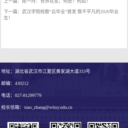
上一篇：
陈一丹：世界在变，何处？何如？
下一篇：
武汉学院校歌“云毕业”首发 致不平凡的2020毕业
生！
地址：湖北省武汉市江夏区黄家湖大道333号
邮编：430212
电话：027-81299779
校长信箱：xiao_zhang@whxy.edu.cn