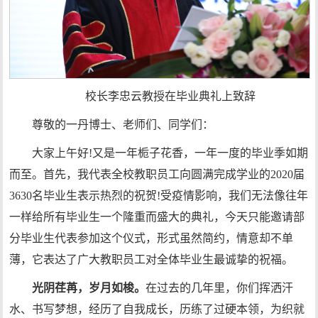
校长李忠云教授在毕业典礼上致辞
尊敬的一丹博士、老师们、同学们：
大家上午好!又是一年栀子花香，一年一度的毕业季如期
而至。首先，我代表全校教职员工向圆满完成学业的2020届
3630名毕业生表示热烈的祝贺!受疫情影响，我们无法像往年
一样给所有毕业生一个隆重而盛大的典礼，今天只能邀请部
分毕业生代表参加这个仪式，形式虽然简约，情意却不单
薄，它表达了广大教职员工对全体毕业生最诚挚的祝福。
光阴荏苒，岁月如梭。
在过去的几年里，你们挥洒汗
水、书写梦想，经历了自我成长，历练了过硬本领，为织就