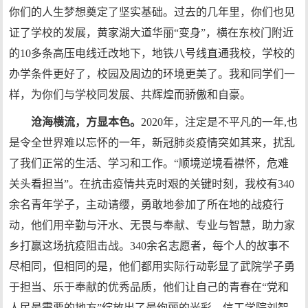
你们的人生梦想奠定了坚实基础。过去的几年里，你们也见
证了学校的发展，黄家湖大道华丽“变身”，横在东校门附近
的10多条高压电线迁改地下，地铁八号线直通我校，学校的
办学条件更好了，校园及周边的环境更美了。我和同学们一
样，为你们与学校同发展、共辉煌而骄傲和自豪。
沧海横流，方显本色。
2020年，注定是不平凡的一年,也
是令全世界难以忘怀的一年，新冠肺炎疫情突如其来，扰乱
了我们正常的生活、学习和工作。“顺境逆境看襟怀，危难
关头看担当”。在抗击疫情共克时艰的关键时刻，我校有340
余名青年学子，主动请缨，勇敢地参加了所在地的战疫行
动，他们用辛勤与汗水、无畏与奉献、专业与智慧，助力家
乡打赢这场抗疫阻击战。340余名志愿者，每个人的故事不
尽相同，但相同的是，他们都用实际行动彰显了武院学子勇
于担当、乐于奉献的优秀品质，他们让自己的青春在“党和
人民最需要的地方”绽放出了最绚丽的光彩。信工学院刘智