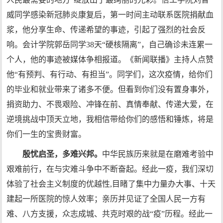
威同学感染新冠肺炎康复后，第一时间主动联系医院捐献血
浆，他分享生命、传递希望的事迹，引起了强烈的社会反
响。会计学院郭岳同学38天“硬核隔离”，自己确诊未连累一
个人，他的事迹被媒体争相报道。《新闻联播》主持人点赞
他“有预判、有行动、有担当”。同学们，这次疫情，给你们
的毕业和就业带来了诸多不便。但看到你们没有置身事外，
捐资助力、不畏艰险、冲锋在前、真情奉献、传递大爱，在
逆境挑战中顶天立地，我相信带给你们的感悟和锤炼，将是
你们一生的宝贵财富。
殷忧启圣，多难兴邦。
中华民族历来就是在磨难考验中
艰难前行，在与灾难斗争中不断奋起。经此一疫，我们深切
体验了社会主义制度的优越性,目睹了集中力量办大事、十天
建起一所医院的惊人效率；亲历并见证了全国人民一方有
难、八方支援，众志成城、共克时艰的战“疫”历程。经此一