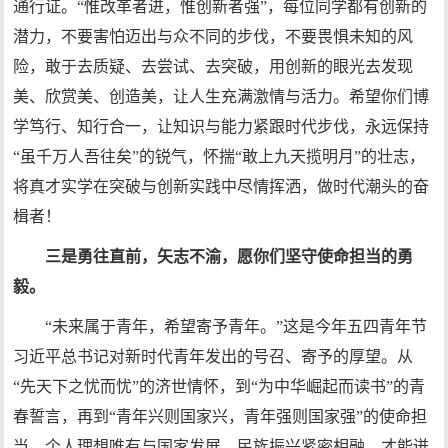
通行证。“惟改革者进，惟创新者强”，每位同学都有创新的
潜力，不要害怕迈出与众不同的步伐，不要畏惧未知的风
险，敢于去质疑、去尝试、去突破，用创新的眼光去发现
美、欣赏美、创造美，让人生充满激情与活力。希望你们博
学笃行、知行合一，让知识与能力紧跟时代步伐，永远保持
“虽千万人吾往矣”的锐气，怀揣“敢上九天揽明月”的壮志，
将真才实学在突破与创新实践中尽情挥洒，做时代潮头的奋
楫者！
三是勇往直前，矢志不渝，愿你们坚守使命担当的勇
毅。
“未来属于青年，希望寄予青年。”这是今年五四青年节
习近平总书记对新时代青年发出的号召、寄予的厚望。从
“先天下之忧而忧”的济世情怀，到“为中华崛起而读书”的青
春誓言，再到“青年兴则国家兴，青年强则国家强”的使命担
当，个人理想唯有与国家发展、民族振兴紧密相融，才能迸