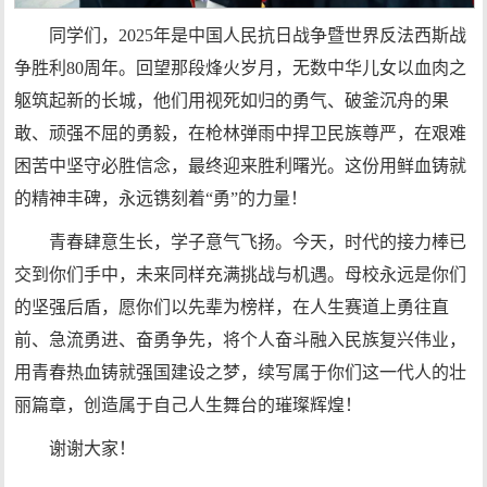
同学们，2025年是中国人民抗日战争暨世界反法西斯战
争胜利80周年。回望那段烽火岁月，无数中华儿女以血肉之
躯筑起新的长城，他们用视死如归的勇气、破釜沉舟的果
敢、顽强不屈的勇毅，在枪林弹雨中捍卫民族尊严，在艰难
困苦中坚守必胜信念，最终迎来胜利曙光。这份用鲜血铸就
的精神丰碑，永远镌刻着“勇”的力量！
青春肆意生长，学子意气飞扬。今天，时代的接力棒已
交到你们手中，未来同样充满挑战与机遇。母校永远是你们
的坚强后盾，愿你们以先辈为榜样，在人生赛道上勇往直
前、急流勇进、奋勇争先，将个人奋斗融入民族复兴伟业，
用青春热血铸就强国建设之梦，续写属于你们这一代人的壮
丽篇章，创造属于自己人生舞台的璀璨辉煌！
谢谢大家！