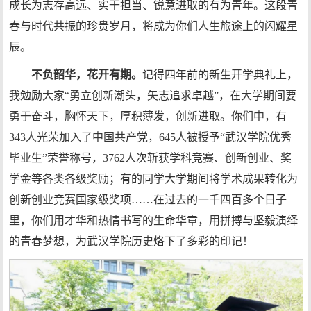
成长为志存高远、实干担当、锐意进取的有为青年。这段青
春与时代共振的珍贵岁月，将成为你们人生旅途上的闪耀星
辰。
不负韶华，花开有期。
记得四年前的新生开学典礼上，
我勉励大家“勇立创新潮头，矢志追求卓越”，在大学期间要
勇于奋斗，胸怀天下，厚积薄发，创新进取。你们中，有
343人光荣加入了中国共产党，645人被授予“武汉学院优秀
毕业生”荣誉称号，3762人次斩获学科竞赛、创新创业、奖
学金等各类各级奖励；有的同学大学期间将学术成果转化为
创新创业竞赛国家级奖项……在过去的一千四百多个日子
里，你们用才华和热情书写的生命华章，用拼搏与坚毅演绎
的青春梦想，为武汉学院历史烙下了多彩的印记！