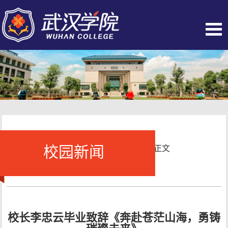
校园新闻
当前位置：
首页
-
校园新闻
- 正文
校长李忠云毕业致辞《奔赴苍茫山海，勇铸