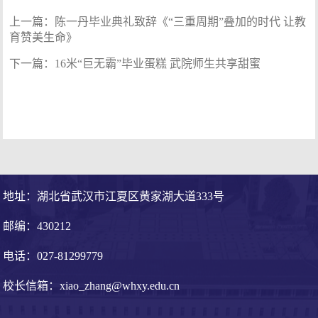
上一篇：
陈一丹毕业典礼致辞《“三重周期”叠加的时代 让教
育赞美生命》
下一篇：
16米“巨无霸”毕业蛋糕 武院师生共享甜蜜
地址：湖北省武汉市江夏区黄家湖大道333号
邮编：430212
电话：027-81299779
校长信箱：xiao_zhang@whxy.edu.cn