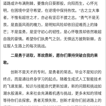
道路或许布满荆棘，要像向日葵那般，向阳而生，心怀光
明，在困境中坚守希望，在逆境中保持热忱。“古之立大事
者，不惟有超世之才，亦必有坚忍不拔之志。”勇气不是无
畏，是直面风雨的魄力，是明知风险却依旧迎难而上的锋
芒；不是蛮勇，是坚守初心的韧性，是心怀敬畏却依然敢超
自我的豪情。希望你们执勇气之剑，无惧远方披荆斩棘，去
征服人生路上的每次挑战。
二是勇于进取，革故鼎新，愿你们秉持突破自我的果
敢。
创新不是天才的专利，是勇者的常态。毕业不是知识的
终点，而是通往终身学习的起点。随着生成式人工智能技术
的飞速发展，知识与技能迭代更新加速，新的问题和挑战如
潮水般涌来，未来社会充满着机遇与挑战，更多未知的领域
等待你们去探索。勇者无惧失败，创新才是你们前进路上的