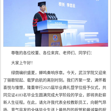
尊敬的各位校董、各位来宾、老师们、同学们：
大家上午好！
绿荫编织盛夏，蝉鸣奏响序章。今天，武汉学院又迎来
了骊歌轻起、载梦启航的离别时刻。我们齐聚一堂，满怀着
喜悦与憧憬，隆重举行2025届毕业典礼暨学位授予仪式，共
同见证4183名毕业生圆满完成大学阶段的学业，即将奔赴崭
新人生征程。在此，请允许我代表全校教职员工，向朝气昂
扬、意气风发的全体毕业生送上最热烈的祝贺和最诚挚的祝