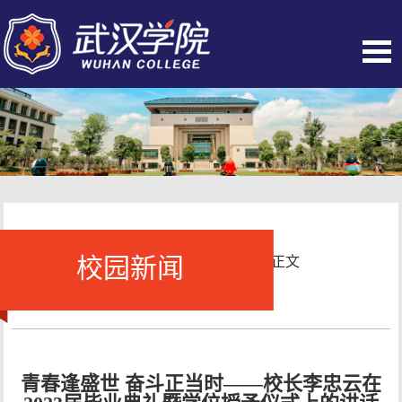
校园新闻
当前位置：
首页
-
校园新闻
- 正文
青春逢盛世 奋斗正当时——校长李忠云在