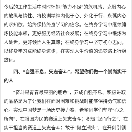
今后的工作生活中时时怀抱“能力不足”的危机感，克服内心
的放纵与惰性、将校训精神内化于心、外化于行，永葆内心
的求知欲，始终保持终身学习的信念。在终身学习中继续锤
炼技能本领，更好服务经济社会发展；在终身学习中锻炼为
人处世，更好领悟人生真谛；在终身学习中坚守初心志向，
以终身学习赋能终身进步，在实现人生价值的追梦路上行稳
致远。
四、“自强不息，矢志奋斗”，希望你们做一个崇尚实干
的人
“奋斗是青春最亮丽的底色”，养成自强不息、积极进取
的品格是为了让我们在面对困难和挑战时能够保持勇气和信
心。实现中国梦是一场历史接力赛，希望同学们坚守“心之
所向”、在报国为民的赛道上矢志奋斗；积极“起而行之”、在
实干担当的赛道上矢志奋斗；敢于“傲立潮头”、在开创引领