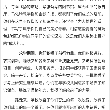
活，青春飞扬的球场、紧张备考的图书馆、座无虚席的报告
厅、马化腾教学楼和企鹅广场，都镌刻了你们成长的烙印。
你们在这里不仅增长了知识才干，还学会了为人处世的道
理，书写了属于你们自己的美好青春。相信这些青春的斑斓
色彩都已印刻在同学们的记忆深处，这是你们人生路上最好
的“成人礼”。
——求学期间，你们积攒了前行力量。
你们积极进取、
求实创新，踊跃参加各类学科专业技能竞赛，参与科研创新
项目、创新创业、志愿服务等，很多同学都获得了国家奖学
金、陈一丹奖、松海奖、华置奖等各类奖学金，一批优秀学
子考上研究生继续深造。你们在与学校共同进步中涵养了知
识储备、锻炼了品格能力、积攒了继续前行的力量。
一路走来，学校欣喜于你们奋进的每一次蜕变，欣慰于
你们成长的每一个瞬间。在你们即将开启新的人生征程，扬