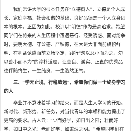
我们常讲大学的根本任务在“立德树人”，立德是个人成
长、家庭幸福、社会和谐的基础，良好品德是一个人立身固
本的根本，正因为如此，校训以“明德”作为最高追求。希望
同学们在将来的人生历程中遭遇恶行、经受诱惑、面对纷争
时，要明大德、守公德、严私德，在大是大非面前旗帜鲜
明、在利益诱惑面前立场坚定，践行“勿以恶小而为之，勿
以善小而不为”的淳朴道理，让善良、诚实、正直的优秀品
德伴随终生，一生纯良、一生浩然正气。
三、“学无止境，行稳致远”，希望你们做一个终身学习
的人
毕业并不意味着学习的结束，而是人生大学习的开始。
新时代、新形势、新任务，对当代青年的本领和能力提出了
更高的要求。古人云：“少而好学，如日出之阳；壮而好
学，如日中之光；老而好学，如秉烛之明。” 希望同学们在