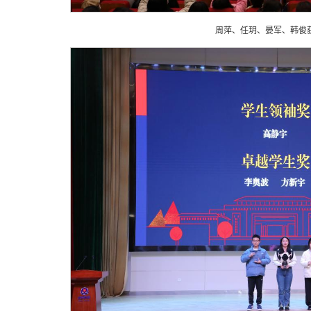
周萍、任玥、晏军、韩俊