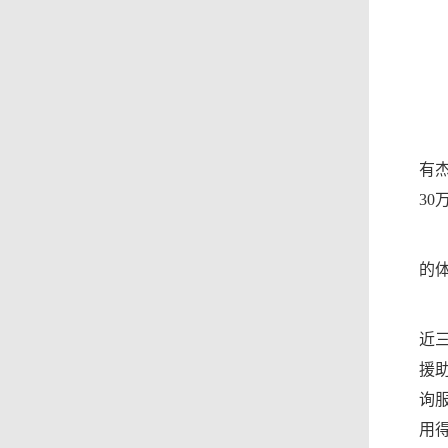
有
3
的
近
援
询
用