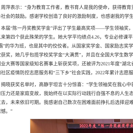
周萍表示：“身为教育工作者，教书育人是我的使命，获得教育
务社会的鼓励。感谢学校创造了良好的激励制度，也感谢我的学生
本届“陈一丹奖教奖学金”评出了学生最高奖项——学生领袖奖，
以来第四个获此殊荣的学生。她大学平均绩点4.26，专业必修课平
学霸”的华为班，也是其中的佼佼者。从国家奖学金、国家励志奖学
次获奖，她几乎包揽学校奖学金“大满贯”，并且在全国大学生数学建
创业大赛等国家级知名赛事上斩获奖项，还被评为2021年度“湖
社区疫情防控志愿服务和“三下乡”社会实践，2022年累计志愿服
揭晓获奖名单时，高静宇坦言十分惊喜：“学生领袖奖在我心中
习压力还是家庭变故，我始终在以实际行动践行自强不息的人生
过去，未来依旧可期。我感谢自己数次在困难面前挣扎后选择迎
憾。”