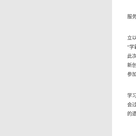
服
立
“
此
新
参加
学
会
的遗