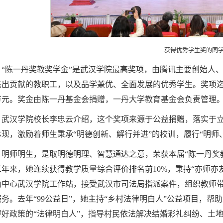
获得优秀学生奖的同
“陈一丹奖教奖学金”是武汉学院最高奖项，由腾讯主要创始人
杰出贡献的教职工，以及品学兼优、全面发展的优秀学生。奖项迄今
0万元。奖金由陈一丹基金会捐赠，一丹大学教育基金会负责管理
武汉学院校长李忠云介绍，这个奖项来源于公益捐赠，落实于
体现，激励着师生秉承“明德创新、解行并进”的校训，履行“明师
明师明生，是取明德明理、智慧通达之意，荣获本届“陈一丹奖
三年来，她连续获得教学质量综合评价排名前10%，秉持“亦师亦
助中心武汉学院工作站，接受武汉市司法局指派案件，组织教师带
服务。去年“99公益日”，她主持“乡村法律明白人”公益项目，帮
得好政策的“法律明白人”，指导村民依法解决结婚彩礼纠纷、土